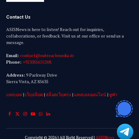
Contact Us
ASISNews is here to listen! Reach out for inquiries,
collaborations, or feedback. Visit us at our office or send us a
message.
Email:
contact@outreachmedia .io
Phone:
+923055631208
Address:
9 Parkway Drive
Sierra Vista, AZ 85635
แทงบอล
|
เว็บสล็อต
|
สล็อตเว็บตรง
|
แทงบอลออนไลน์
|
ยูฟ่า
Facebook
X
Instagram
YouTube
WhatsApp
LinkedIn
(Twitter)
Copyright © 2026 | All Right Reserved |
ASISNews