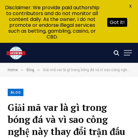
X
Disclaimer: We provide paid authorship
to contributors and do not monitor all
content daily. As the owner, I do not
Got it!
promote or endorse illegal services
such as betting, gambling, casino, or
CBD.
»
»
Home
Blog
Giải mã var là gì trong bóng đá và vì sao công nghệ này thay đổi trận đấu hiện đại
BLOG
Giải mã var là gì trong
bóng đá và vì sao công
nghệ này thay đổi trận đấu