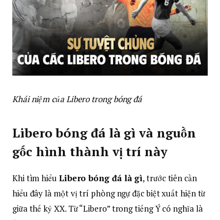
Khái niệm của Libero trong bóng đá
Libero bóng đá là gì và nguồn
gốc hình thành vị trí này
Khi tìm hiểu
Libero bóng đá là gì
, trước tiên cần
hiểu đây là một vị trí phòng ngự đặc biệt xuất hiện từ
giữa thế kỷ XX. Từ “Libero” trong tiếng Ý có nghĩa là