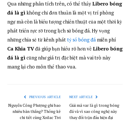
Qua những phân tích trên, có thể thấy
Libero bóng
đá là gì
không chỉ đơn thuần là một vị trí phòng
ngự mà còn là biểu tượng chiến thuật của một thời kỳ
phát triển rực rỡ trong lịch sử bóng đá. Hy vọng
những chia sẻ từ kênh phát
tỷ số bóng đá
miễn phí
Ca Khia TV
đã giúp bạn hiểu rõ hơn về
Libero bóng
đá là gì
cũng như giá trị đặc biệt mà vai trò này
mang lại cho môn thể thao vua.
PREVIOUS ARTICLE
NEXT ARTICLE
Nguyễn Công Phượng ghi bao
Giải mã var là gì trong bóng
nhiêu bàn thắng? Thống kê
đá và vì sao công nghệ này
chi tiết cùng Xoilac Tivi
thay đổi trận đấu hiện đại