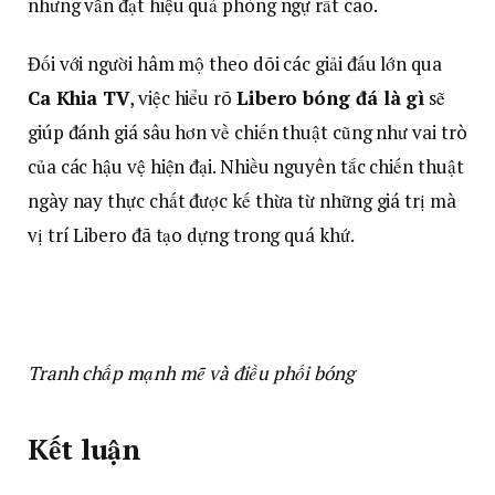
nhưng vẫn đạt hiệu quả phòng ngự rất cao.
Đối với người hâm mộ theo dõi các giải đấu lớn qua
Ca Khia TV
, việc hiểu rõ
Libero bóng đá là gì
sẽ
giúp đánh giá sâu hơn về chiến thuật cũng như vai trò
của các hậu vệ hiện đại. Nhiều nguyên tắc chiến thuật
ngày nay thực chất được kế thừa từ những giá trị mà
vị trí Libero đã tạo dựng trong quá khứ.
Tranh chấp mạnh mẽ và điều phối bóng
Kết luận