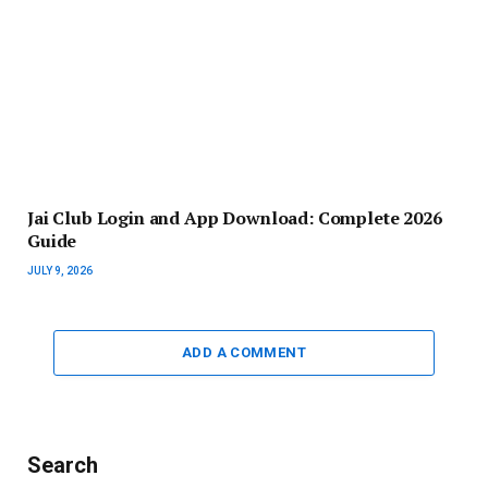
Jai Club Login and App Download: Complete 2026
Guide
JULY 9, 2026
ADD A COMMENT
Search