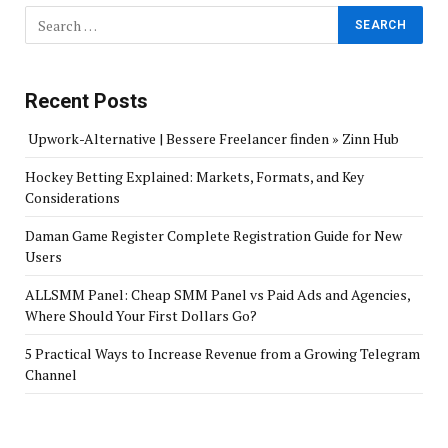
Recent Posts
Upwork-Alternative | Bessere Freelancer finden » Zinn Hub
Hockey Betting Explained: Markets, Formats, and Key
Considerations
Daman Game Register Complete Registration Guide for New
Users
ALLSMM Panel: Cheap SMM Panel vs Paid Ads and Agencies,
Where Should Your First Dollars Go?
5 Practical Ways to Increase Revenue from a Growing Telegram
Channel