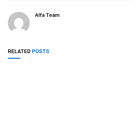
Alfa Team
RELATED
POSTS