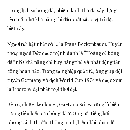
Trong lịch sử bóng đá, nhiều danh thủ đã xây dựng
tên tuổi nhờ khả năng thi đấu xuất sắc ở vị trí đặc
biệt này.
Người nổi bật nhất có lẽ là Franz Beckenbauer. Huyền
thoại người Đức được mệnh danh là “Hoàng đế bóng
đá” nhờ khả năng chỉ huy hàng thủ và phát động tấn
công hoàn hảo. Trong sự nghiệp quốc tế, ông giúp đội
tuyển Germany vô địch World Cup 1974 và được xem
là Libero vĩ đại nhất mọi thời đại.
Bên cạnh Beckenbauer, Gaetano Scirea cũng là biểu
tượng tiêu biểu của bóng đá Ý. Ông nổi tiếng bởi
phong cách thi đấu thông minh, hiếm khi phạm lỗi